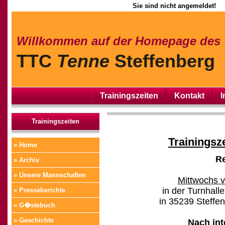
Sie sind nicht angemeldet!
Willkommen auf der Homepage des
TTC
Tenne
Steffenberg
Trainingszeiten
Kontakt
I
Trainingszeiten
Trainingsz
» Home
R
» Archiv
» Unsere Mannschaften
Mittwochs v
in der Turnhall
» Presseberichte
in 35239 Steffe
» G�stebuch
» Geschichte
Nach int