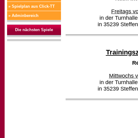
» Spielplan aus Click-TT
Freitags v
» Adminbereich
in der Turnhall
in 35239 Steffe
Die nächsten Spiele
Trainings
R
Mittwochs v
in der Turnhall
in 35239 Steffe