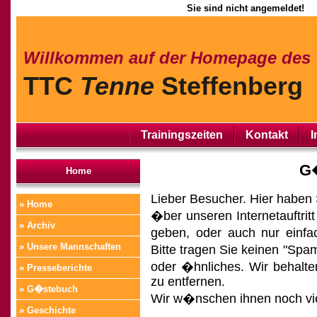
Sie sind nicht angemeldet!
Willkommen auf der Homepage des
TTC
Tenne
Steffenberg
Trainingszeiten
Kontakt
I
G
Home
Lieber Besucher. Hier haben 
» Home
�ber unseren Internetauftritt
» Archiv
geben, oder auch nur einfa
» Unsere Mannschaften
Bitte tragen Sie keinen "Spa
oder �hnliches. Wir behalte
» Presseberichte
zu entfernen.
» G�stebuch
Wir w�nschen ihnen noch vi
» Geschichte