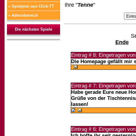
Ihre "
Tenne
"
» Spielplan aus Click-TT
» Adminbereich
Die nächsten Spiele
Se
Ende
Eintrag # 8: Eingetragen vo
Die Homepage gefällt mir 
Eintrag # 7: Eingetragen vo
Habe gerade Eure neue Ho
Grüße von der Tischtennis
lassen!
Eintrag # 6: Eingetragen vo
Ich hoffe ihr seit gestern