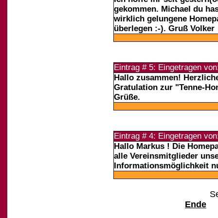
gekommen. Michael du hast
wirklich gelungene Homepa
überlegen :-). Gruß Volker
Eintrag # 5: Eingetragen vo
Hallo zusammen! Herzlic
Gratulation zur "Tenne-Ho
Grüße.
Eintrag # 4: Eingetragen vo
Hallo Markus ! Die Homepag
alle Vereinsmitglieder un
Informationsmöglichkeit n
Se
Ende