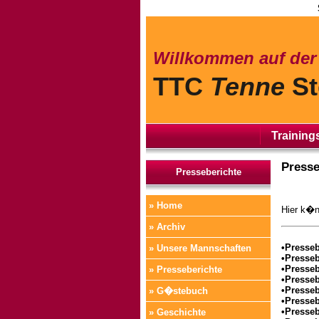
Willkommen auf de
TTC
Tenne
St
Training
Presse
Presseberichte
» Home
Hier k�n
» Archiv
•Presseb
» Unsere Mannschaften
•Presseb
•Presseb
» Presseberichte
•Presseb
•Presseb
» G�stebuch
•Presseb
•Presseb
» Geschichte