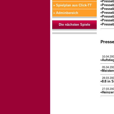
•Presseb
•Presseb
» Spielplan aus Click-TT
•Presseb
•Presseb
» Adminbereich
•Presseb
•Presseb
•Presseb
Die nächsten Spiele
Presse
10.04.20
•Aufstie
05.04.20
•Meister
28.03.20
•8:8 in 
27.03.20
•Heinzer