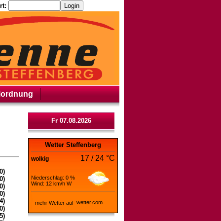
t:
lordnung
Fr 07.08.2026
Wetter Steffenberg
17 / 24 °C
wolkig
0)
Niederschlag: 0 %
0)
Wind: 12 km/h W
0)
0)
4)
mehr Wetter auf
0)
5)